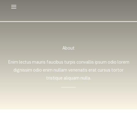
Skip
to
content
About
Enim lectus mauris faucibus turpis convallis ipsum odio lorem
dignissim odio enim nullam venenatis erat cursus tortor
tristique aliquam nulla.